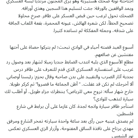
اجتاحته نوبة ضحك هستيرية وهو يرى المجنون مرتديا لبسه العسكري
ويمد الواقفين بالورقة: جئت لتسليم هذا السجين وهذي أوراقه.
الضحك تحول لرعب حين قبض العسكر على ظافر. صرخ محاولا
تصحيح الخطأ، لكن شعره الهائش، عيونه المحمرة، بقعة اللعاب الجافة
على شدقه، وجمله المفككة لم تساعده كثيرا.
أسبوع العيد قضته أحياء في الوادي تبحث؛ لم يتركوا حصاة على أختها
مفتشين عن ضائعهم.
مطلع الأسبوع الذي يليه انتدب الضابط جنديا زميلا لشهار بعد وصول رد
غريب على استفساره. العسكري الذي قدم للتعرف على ظافر درس
بجدية آثار الضرب والتقييد على بدن صاحبه وقال بحزم: رئيسنا أوصاني
ألا أخرجك لم تكن قد عقلت.. ” أظن الجماعة ما قصروا” ثم كركر طويلا.
خارج شهار سأله: تروح معي للرياض؟ ينتظرك جزاء طويل.. أو أطلب لك
سيارة لتذهب للوادي؟
استأجر ظافر سيارة واتجه لجدة. كان عازما على أن يرابط في شارع
فلسطين.
لم يصدق عينيه حين رأى بعد ساعة واحدة سيارته تمخر الشارع ومرفق
مهدي يرتاح على نافذة السائق المفتوحة، وأزرار الزي العسكري تعكس
نور الشمس.