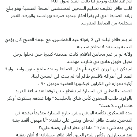
أيام عند أهلك وترجع لنا ثالث العيد بحول الله!
قلب ظافر تكليف تسليم السجين لمستشفى الصحة النفسية وهو يبلع
ريقه. الضابط الذي لم يقرأ أفكار جنديه صرفه بهواجسه والورقة: الفجر
تستلمه من الضابط المناوب.
لم ينم ظافر ليلته كي لا يفوته عيد الخماسين. مع نجمة الصبح كان يؤدي
التحية ويستعد لاستلام سجينه.
ولأنه لم ير غير مجانين الأفلام كانت صدمته كبيرة حين دخلوا برجل
نحيل طويل هادئ ذي شارب مهذب.
لم يكن في الرزين الذي سلّم على الضابط وجنده ملمح جنون واحد، ولولا
القيد في أطرافه لأقسم ظافر أنه لم يبت في السجن ليلة.
أركبه بجواره في الكراون فيكتوريا الفضية موديل ٩٠ .
الصمت المطبق في السيارة لم ينقطع حتى توقفا بعد ساعة للتزود
بالوقود. طلب المجنون كأس شاي بالحليب: ” وإذا عندهم بسكوت أولكر
هات لي .. لا هنت”
مده العسكري بكأسه الورقي وبقي خارج السيارة متذرعاً برغبته في
التدخين. ينفث ظافر الدخان ويثني على نباهته: “أنا مهبول أقعد جنبه
وفي يده شيء حار؟! ” ماذا لو خطر له أن يصبه علي؟!
بعد سيجارتين وكأس شاي الحبق أعاد ظافر حساباته: لا أظن بعقله