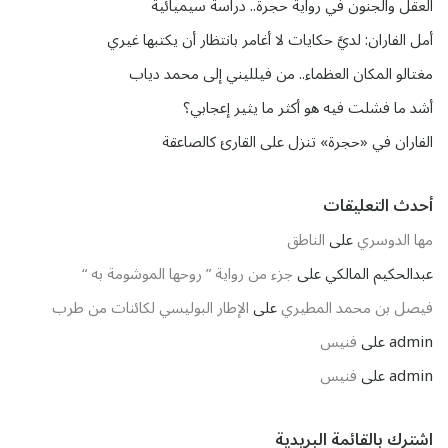
العقل والجنون في رواية حجرة.. دراسة سيميائية
أمل الفاران: لديَّ حكايات لا أغامر بانتظار أن يكتبها غيري
مغتالو المكان العظماء.. من فيلليني إلى محمد دياب
أشد ما فشلت فيه هو أكثر ما يثير إعجابي؟
الفاران في «حجرة» تنزل على القارئ كالصاعقة
أحدث التعليقات
مها الدوسري
على
الناطق
عبدالحكيم المالكي
على
جزء من رواية ” روحها الموشومة به “
فيصل بن محمد المطيري
على
الإطار البوليسي لكائنات من طرب
admin
على
فنيس
admin
على
فنيس
اشترك بالقائمة البريدية