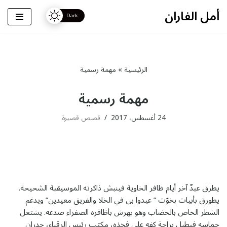
أمل الفاران
تخطى
إلى
المحتوى
الرئيسية
»
مهمة رسمية
مهمة رسمية
24 أغسطس، 2017
قصص قصيرة
يطرق عيدٌ آخر أيام ظافر الخاوية فينبش ذاكرته الموسيقية الشحيحة.
يطورق بأبيات بخوّت ” عيدوا بي في الخلا والفريق معيدين” ويدغم
الشطر الخاص بالخضاب وهو يهرش بأظافره الصفراء صدغه. يشتعل
حماسه فيطبل براحة كفه على فخذه، مكتب رئيس الرقباء، جدران