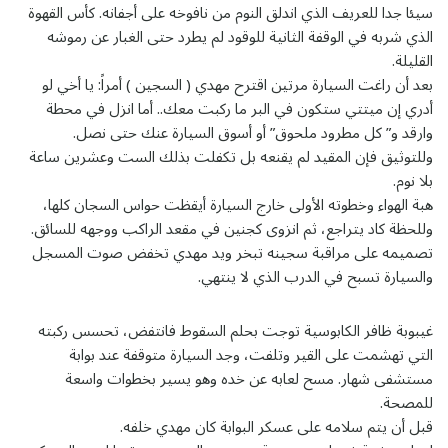
سيئا جدا للعريف الذي اندلق النوم من نافوخه على أجفانه. كأس القهوة
الذي شربه في الوقفة الثانية للوقود لم يطرد حتى الغبار عن رموشه
القليلة.
بعد أن راغت السيارة مرتين اقترح مهدي ( السجين ) أمراً: يا أخي لو
أدري إن ميتتي ستكون في البر ما ركبت معك.. أما انزل في محطة
وارقد و” كل مطرود ملحوق” أو أسوق السيارة عنك حتى نصل.
وللتوثيق فإن المقيد لم يقنعه بل تكفلت بذلك الست وعشرين ساعة
بلا نوم.
هبة الهواء وخطوته الأولى خارج السيارة أيقظت حواس السجان كلها،
وللحظة كاد يتراجع، ثم انزوى كجنين في مقعد الراكب ووجهه للسائق.
تصميمه على مراقبة سجينه تبخر ويد مهدي تخفض صوت المسجل
والسيارة تسبح في الدرب الذي لا ينتهي.
غيبوبة ظافر الكابوسية توجت بحلم السقوط فانتفض، تحسس ركبته
التي تهشمت على القير وتلفت، وجد السيارة متوقفة عند بوابة
مستشفى شهار. مسح لعابه عن خده وهو يسير بخطوات واسعة
للمصحة.
قبل أن يتم سلامه على عسكر البوابة كان مهدي خلفه.