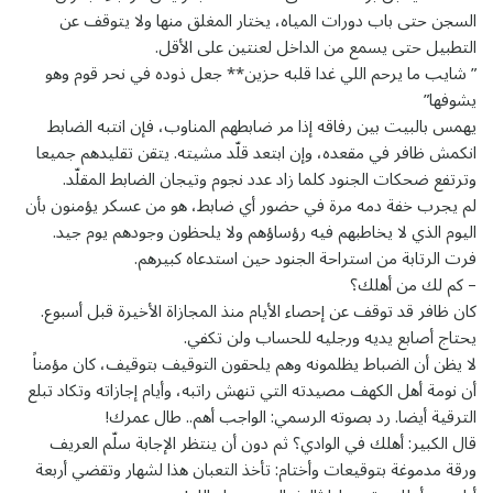
السجن حتى باب دورات المياه، يختار المغلق منها ولا يتوقف عن
التطبيل حتى يسمع من الداخل لعنتين على الأقل.
” شايب ما يرحم اللي غدا قلبه حزين** جعل ذوده في نحر قوم وهو
يشوفها”
يهمس بالبيت بين رفاقه إذا مر ضابطهم المناوب، فإن انتبه الضابط
انكمش ظافر في مقعده، وإن ابتعد قلّد مشيته. يتقن تقليدهم جميعا
وترتفع ضحكات الجنود كلما زاد عدد نجوم وتيجان الضابط المقلّد.
لم يجرب خفة دمه مرة في حضور أي ضابط، هو من عسكر يؤمنون بأن
اليوم الذي لا يخاطبهم فيه رؤساؤهم ولا يلحظون وجودهم يوم جيد.
فرت الرتابة من استراحة الجنود حين استدعاه كبيرهم.
– كم لك من أهلك؟
كان ظافر قد توقف عن إحصاء الأيام منذ المجازاة الأخيرة قبل أسبوع.
يحتاج أصابع يديه ورجليه للحساب ولن تكفي.
لا يظن أن الضباط يظلمونه وهم يلحقون التوقيف بتوقيف، كان مؤمناً
أن نومة أهل الكهف مصيدته التي تنهش راتبه، وأيام إجازاته وتكاد تبلع
الترقية أيضا. رد بصوته الرسمي: الواجب أهم.. طال عمرك!
قال الكبير: أهلك في الوادي؟ ثم دون أن ينتظر الإجابة سلّم العريف
ورقة مدموغة بتوقيعات وأختام: تأخذ التعبان هذا لشهار وتقضي أربعة