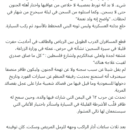
شيء.. لا بد أنه تورط بمصيبة لا خلاص من عواقبها واختار أهله الجنون
حتى لا يسجن.. وكما استلوه من السجن في ليلة سيخرج من شهار في
لحظات.. “واضح إنه ولد نعمة”
خلع بدلته العسكرية ولبس ثوبه البني المخطط بالأسود ثم ركب السيارة.
قطع المسافران الدرب الطويل بين الرياض والطائف في أحاديث حفرت
قليلا في سيرة السجين: نشأته في حرض، عمله في وزارة الزراعة،
عشقه لجدة ولعلي عبدالكريم ولشارع فلسطين : ” كل ما ضاق صدري
لقيت علاجه هناك”
لم يقل شيئا عن سبب سجنه ولا عن تهمة الجنون. وليكون ظافر منصفا
سيعترف أنه استمتع بحديث رفيقه المنظم عن سيارات الفورد وتاريخ
دخولها للسعودية وما قيل فيها من قصائد شعبية مارا على عجل بقصائد
المرية.
تحدث عن حرب ٦٢ في اليمن التي شارك فيها والده، وحين سمح له
ظافر قلّب الأشرطة القليلة في السيارة واستأثر باختيار الأغاني التي
سيستمعان لها تالي المشوار.
بعد ثلاث ساعات أدار الراكب وجهه للرمل المريض وسكت. كان توقيته