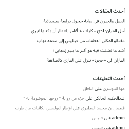
أحدث المقالات
العقل والجنون في رواية حجرة.. دراسة سيميائية
أمل الفاران: لديَّ حكايات لا أغامر بانتظار أن يكتبها غيري
مغتالو المكان العظماء.. من فيلليني إلى محمد دياب
أشد ما فشلت فيه هو أكثر ما يثير إعجابي؟
الفاران في «حجرة» تنزل على القارئ كالصاعقة
أحدث التعليقات
مها الدوسري
على
الناطق
عبدالحكيم المالكي
على
جزء من رواية ” روحها الموشومة به “
فيصل بن محمد المطيري
على
الإطار البوليسي لكائنات من طرب
admin
على
فنيس
admin
على
فنيس