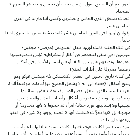
الدور، مع أن المنطق يقول إن من يجب أن يحبس ويبعد هو المجرم لا
الضحية.
أتحدث بمنطق القرن الحادي والعشرين وأنسى أننا مازالنا في القرن
الخامس عشر.
وقوانين أوروبا في القرن الخامس عشر كانت تشبه بعض ما يسري لدينا
حالياً .
في تلك الحقبة كانت أوروبا تنقل المنبوذين (مرضى/ مجانين/
مجرمين) في سفن لتبعدهم عن أنظار أرستقراطية تؤمن بخصوصيتها
وتفردها، وتضعهم على جزر نائية، أو في أحسن الأحوال في أماكن
وضيعة معزولة على أطراف المدن!
في كتابه تاريخ الجنون في العصر الكلاسيكي نبَّه ميشيل فوكو وهو
يتتبع أشكال الإقصاء إلى أنه لا يشمل الجميع فيؤكِّد ذلك موضحاً أنه لا
يعرف السبب الذي يجعل بعض المدن تحتفظ ببعض مجانينها
ومجذوميها، وحين يستعرض أشكال وأسباب العزل والحجز يبين
عبثيتها ولا إنسانيتها يورد حكاية امرأة تم حجزها لا لأنها مجذومة أو
مجنونة بل لأنها تجرَّأت فأعلنت أنها لا تحب زوجها ولا شيء في الدنيا
يرغمها على ذلك.
بعرف مجتمعها كانت «وقحة» ولو كانت سعودية لنالها ما هو أخف
ضرراً جسدياً وأشد تدميراً نفسياً عندما يكرر عليها أنها حين نأت بجانبها