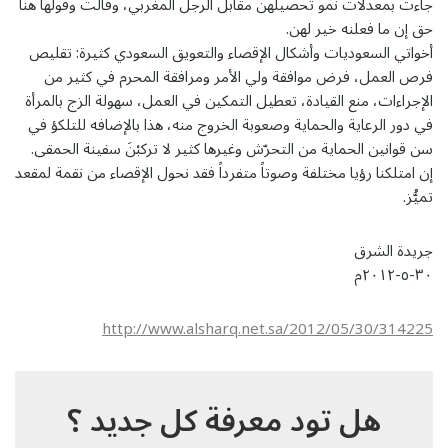
جاءت بمعدلات نمو تحصيلهن مقابل الرجل المغربي، وقالت وقولها هنا
حق إن ما فعلنه خير لهن.
أخواتي السعوديات وأشكال الإقصاء والتعويق السعودي كثيرة: تقليص
فرص العمل، فرض موافقة ولي الأمر ومرافقة المحرم في كثير من
الإجراءات، منع القيادة، تعطيل التمكين في العمل، سهولة الزج بالمرأة
في دور الرعاية والحماية وصعوبة الخروج منه، هذا بالإضافه للتلكؤ في
سن قوانين الحماية من التحرّش وغيرها كثير لا تركبْنَ سفينة الحمقى.
إن امتلكنا رؤيا مختلفة وصوتاً متفرداً فقد نحول الإقصاء من نقمة لمقعد
تميُّز.
جريدة الشرق
٣٠-٥-٢٠١٢م
http://www.alsharq.net.sa/2012/05/30/314225
هل تود معرفة كل جديد ؟