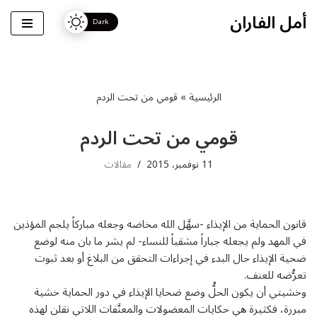
أمل الفاران
تخطى
إلى
المحتوى
الرئيسية
»
قومي من تحت الردم
قومي من تحت الردم
11 نوفمبر، 2015
مقالات
قانون الحماية من الإيذاء -سهَّل الله مخاضه وجعله مباركاً يلجم المؤذين
في المهد ولم يجعله جباراً مشقياً للنساء- لم يشر ما بان منه لوضع
ضحية الإيذاء حال البدء في إجراءات التحقق من البلاغ أو بعد ثبوت
تعرُّضه للعنف.
وخشيتي أن يكون الحلُّ وضع ضحايا الإيذاء في دور الحماية خشية
مبررة، فكثيرة هي حكايات المعضولات والمعنَّفات اللاتي نقلن لهذه