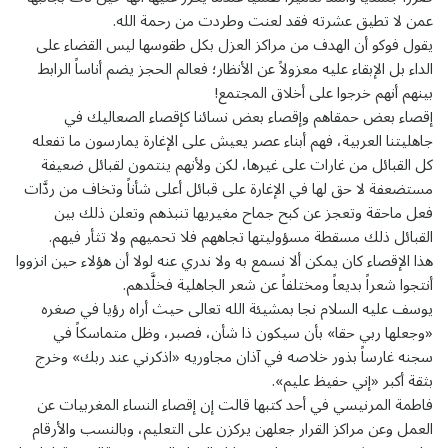
عمن لا تطيق عشرته فقد لعنت وطردت من رحمة الله.
يقول فوكو أن الهدف من مراكز العزل بكل طقوسها ليس القضاء على
الداء بل الإبقاء عليه معزولاً عن الأنظار؛ فعالم الحجز يضم أناساً الرابط
بينهم أنهم خرجوا على أخلاق المجتمع!
إقصاء بعض حمقاهم وإقصاء بعض نسائنا كإقصاء الصعاليك في
جاهليتنا العربية، فهم أبناء عصر يعيش على الإغارة يمارسون ما تفعله
كل القبائل من غارات على غيرها، لكن ولأنهم ينتمون لقبائل ضعيفة
مستضعفة لا حق لها في الإغارة على قبائل أعلى شأناً وتخاف من ردَّات
فعل ماحقة وتعجز عن كبح جماح مغيريها تنبذهم وتعلن ذلك بين
القبائل ذلك مسقطة مسؤوليتها تجاههم فلا تحميهم ولا تثأر فيهم.
هذا الإقصاء كان يمكن ألا نسمع به ولا ندري عنه لولا أن هؤلاء حين انزووا
أنتجوا شعراً بديعاً ومختلفاً عن شعر الجاهلية فخلَّدهم.
يوسف عليه السلام نجا بمشيئة الله تعالى حيث أراه رؤيا في صغره
«وجعلها ربي حقا» بأن سيكون ذا شأن، فصبر، وظل متماسكاً في
سجنه غارساً بذور خلاصه في آذان مجاوريه «اذكرني عند ربك» وخرج
بثقة أكبر «إني حفيظ عليم».
فاطمة المرنيسي في أحد كتبها قالت إن إقصاء النساء المغربيات عن
العمل وعن مراكز القرار جعلهن يركزن على التعليم، وبالنسب والأرقام