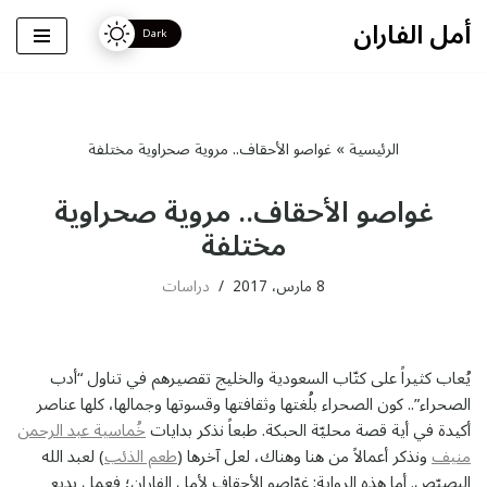
أمل الفاران
تخطى
إلى
المحتوى
الرئيسية
»
غواصو الأحقاف.. مروية صحراوية مختلفة
غواصو الأحقاف.. مروية صحراوية
مختلفة
8 مارس، 2017
دراسات
يُعاب كثيراً على كتّاب السعودية والخليج تقصيرهم في تناول “أدب
الصحراء”.. كون الصحراء بلُغتها وثقافتها وقسوتها وجمالها، كلها عناصر
أكيدة في أية قصة محليّة الحبكة. طبعاً نذكر بدايات
خُماسية عبد الرحمن
منيف
ونذكر أعمالاً من هنا وهناك، لعل آخرها (
طعم الذئب
) لعبد الله
البصيّص. أما هذه الرواية: غوّاصو الأحقاف لأمل الفاران؛ فعمل بديع