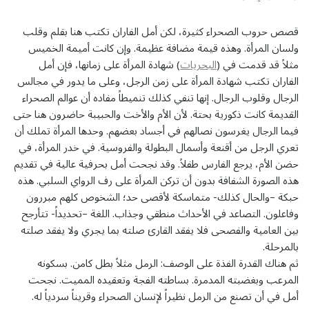
قصص حروب الصحراء كثيرة، لكن أمل الفاران تكتب هنا بقلم وقلب
ولسان المرأة. وهذه قيمة مضافة عظيمة. وإن كانت أميمة الخميس
مثلاً قد قدمت في (
البحريات
) شهادة المرأة على زمانها، فإن أمل
الفاران تكتب شهادة المرأة على زمن الرجل، وعلى ما يدور في مجالس
الرجال وقلوب الرجال. إنها تنفي كذلك تنميطاً مفاده أن عوالم الصحراء
القديمة كانت ذكورية بحتة. لأن الأم والأخت والحبيبة حاضرون هنا حتى
فيما الرجال يغرسون نصالهم في أجساد بعضهم. وحدها المرأة تملك أن
تعري الرجل من أقنعة وأسمال البطولة والفروسية. في خدر المرأة، في
حضن الأم، يرجع الفارس طفلاً. وقد نجحت أمل بحرفية عالية في تقديم
هذه الصورة الشفافة بدون أن تركن المرأة على رف الرواي السلبي. هذه
حبكة –والحال كذلك- متماسكة لأقصى حد؛ الشخوص كلهم مبررون
وفاعلون. التصاعد في الأحداث منطقي وجذاب. اللغة –تحديداً- تتأرجح
بين العامية والفصحى فلا يفقد القارئ صلته بما يجري ولا يفقد صلته
بالمرحلة.
ثم هناك القدرة الفذة على الوصف: الرمل مثلاً بطل كامن. بسكونه
المرعب وبغضبته المدمرة. بساطته الفجة وتعقيده المميت. نجحت
أمل في أن تصنع من الرمل نظيراً لإنسان الصحراء وقريناً سردياً له.