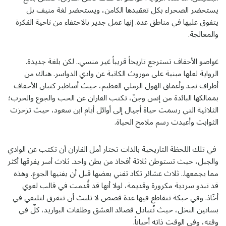
يستحضر الصحراء بكل تعقيدها الكامن، ويستحضر لغة منيف بل
يتفوق عليها في مناطق عدة. إنها عمل جدير بالاحتفاء من ناحية الفكرة
والمعالجة.
غواصو الأحقاف تسترجع تاريخاً قريباً غير منسي.. لكن بلغة جديدة.
الرواية لعلها مبنية على موروث الكاتبة عن وادي الدواسر. هناك من
أطراف نجد وأعماق الهول الرملي العظيم، حيث أساطير كثبان الأحقاف
بممالكها البائدة من إنس وجنّ، تكتب الفاران عن الحب والجوع والحرب؛
الثلاثية التي رسمت حياة أجيال إلى أوائل أيام ابن سعود، حيث تزحزت
الثوابت وأعيدت رسم ملامح الحياة.
في تلك اللحظة التاريخية بالذات تختار أمل الفاران أن تكتب عن الوادي
والجبل، حيث تستوطن ثلاثة أفخاذ من بطن واحد. ثلاث أسر يفرقها أكثر
مما يجمعها.. ثلاث عشائر تكاد تفني بعضها قبل أن يفنيها الجوع. وهذه
قد تبدو سردية مكرورة وقديمة، لولا أنها قد قُدمت في قالب لغوي
أخّاذ. وفي حبكة تتقاطع فيها عدة قصص لا تلبث أن تتفرق لتلتقي في
بساتين النخل، حيث تُتبادل قصائد العشق وطلقات البواريد، كلٌ في
وقته، وفي الوقت ذاته أحياناً.