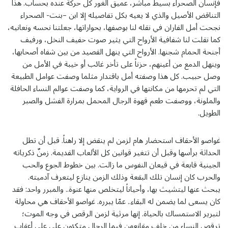
فإنسان الصحراء بسيط مباشر، عميق الغور كل حركة عنده بحساب. هذا
التناقض الأصيل والذي لا يعيه بكل تفاصيله إلا ابن –بنت- الصحراء
نجحت أمل الفاران في نقله لنا بوصفها، بحواراتها، جعلتنا نحسه ونعانيه،
كما نقلت لنا شفافية الأرواح التي يثير صوت حفيف النخل، ورفيف
أجنحة الحمام شجنها. الأرواح التي ينهل القصيد من بين شفاه أصحابها،
وينهل الدمع من أعينهم، حزناً على تأخر غائب أو خيبة في الأمل من
وصل حبيب. كل هذا وصفته أمل باقتدار مثلما وصفت عوامل الطبيعة
التي لم تحرمها من مكانتها في الرواية، كما وصفت عوالم النساء الحافلة
والملونة، ووصفت طعم قهوة الرجال المحمل بمرارة الفشل والصبر
الطويل.
غواصو الأحقاف استحضار هام لزمن لم ينقض إلا راهناً. قبل أن تطل
الحداثة برأسها وقبل أن تتغير قوانين كل الألعاب القديمة. زمنٌ ذكرياته
الجينية قابعة في قيعان النفوس ما زالت. بين خطوط الجوع والحب
والحرب كان إنسان تلك البقعة وذلك الزمن ينازع ليتعرف آدميته.
يبحث عنها ليتشيث بها، وأحياناً ليتخلص منها عنوة.. والمبرر واحد: فقد
كان يسعى لما يضمن له البقاء.. عمّا يبرره. غواصو الأحقاف هي محاولة
لتبرير الاستمساك بالحياة. إنها مرثية لزمن الرقص في وجه الموت؛
ترقص النساء من خلف مقانعهن فيما الرجال متكئون على على أعقاب