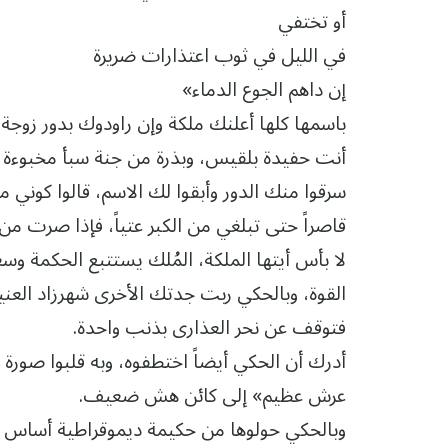
أو تختفي
في الليل في ثوب اعتذارات ضريرة
إن داهم الجوع الدماء»
باسمها كلها أعلنك ملكة وإن راودوك بدور زوجة
أنت حفيدة بلقيس، وبذرة من جنة سبأ مخبوءة 
سرقوا منك الدور وأبقوا لك الاسم، قالوا كوني م
قاصراً حتى تبلغي من الكبر عتياً، فإذا صرت من 
لا بأس أيتها الملكة، المُلك يستتبع الحكمة وس
القوة، وبالحكي ربت جدتك الأخرى شهرزاد العن
فتوقف عن نحر العذارى بذنب واحدة.
أدرك أن الحكي أيضاً اختطفوه، وبه قلبوا صور
عرش عظيم» إلى كائن هش ضعيف.
وبالحكي حولوها من حكيمة ديموقراطية أساس ح