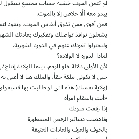
لم تتمن الموت خشية حساب مجتمع سيقول لها «
يبدو معه ألّا خلاص إلا بالموت.
فمن أقوى ممن تذوق أنفاس الموت، وتعود لتحمل 
يشغلون نوافذ تواصلك وتفكيرك بعادتك الشهري
وليختزلوا تفردك عنهم في الدورة الشهرية.
لماذا الدورة لا الولادة؟
لأن الأولى دلالة خلو للرحم، بينما الولادة إنتاج
حتى لا تكوني ملكة حقاً، والملك هنا لا أعني به ا
(ولاية نفسك) هذه التي لو طالبت بها فسيقولو
«أنت بالمقام امرأة
إذا رفعت متونك
وناهضت دساتير الرفض المسطورة
بالخوف والعرف والعادات العتيقة