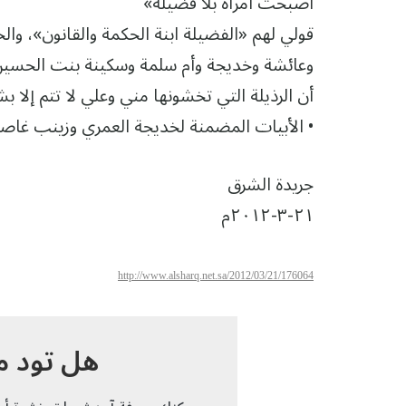
أصبحت امرأة بلا فضيلة»
قولي لهم «الفضيلة ابنة الحكمة والقانون»، وا
وعائشة وخديجة وأم سلمة وسكينة بنت الحسين، 
أن الرذيلة التي تخشونها مني وعلي لا تتم إلا بش
• الأبيات المضمنة لخديجة العمري وزينب غاص
جريدة الشرق
٢١-٣-٢٠١٢م
http://www.alsharq.net.sa/2012/03/21/176064
هل تود م