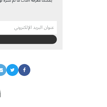
يمكنك معرفة آحدث ما تم نشرة أول 
أ