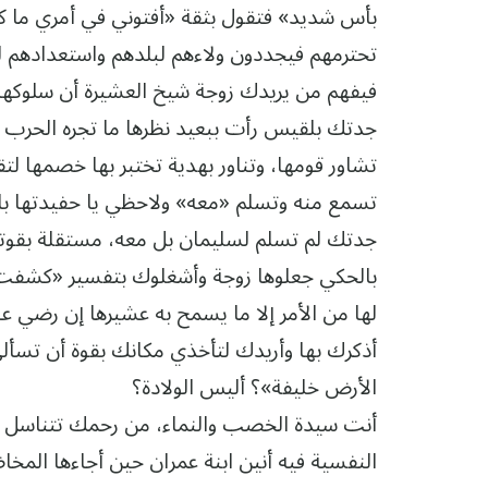
بأس شديد» فتقول بثقة «أفتوني في أمري ما ك
تحترمهم فيجددون ولاءهم لبلدهم واستعدادهم ل
فيفهم من يريدك زوجة شيخ العشيرة أن سلوكها م
جدتك بلقيس رأت ببعيد نظرها ما تجره الحرب م
تشاور قومها، وتناور بهدية تختبر بها خصمها ل
تسمع منه وتسلم «معه» ولاحظي يا حفيدتها بلا
جدتك لم تسلم لسليمان بل معه، مستقلة بقوتها/
بالحكي جعلوها زوجة وأشغلوك بتفسير «كشفت 
لها من الأمر إلا ما يسمح به عشيرها إن رضي عن
أذكرك بها وأريدك لتأخذي مكانك بقوة أن تسأ
الأرض خليفة»؟ أليس الولادة؟
أنت سيدة الخصب والنماء، من رحمك تتناسل ال
النفسية فيه أنين ابنة عمران حين أجاءها المخ