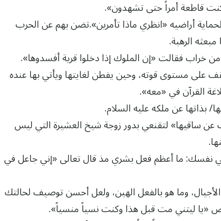
نت قاطعة أمراً حتى تشهدون».
حماية أراضيه «انظري ماذا تأمرين».تضن بهم عن الحرب
بعثه الرهبة.
ن خراب فقالت «إن الملوك إذا دخلوا قرية أفسدوها».
تقف على مستوى قوته، وحين يفطن لغايتها ويأتي بها عنده
غة القرآن في «معه».
 بذاتها عن ملكه عليه السلام.
عن ساقيها» لتقنعي بدور زوجة شيخ العشيرة التي ليس
ها.
لي نفسك: ما أعظم فعل بشري مذ قال تعالى «إني جاعل في
أجيال، وما هو بالفعل الهين، ولعل أحسن توصيف لحالتك
اض «يا ليتني مت قبل هذا وكنت نسياً منسياً».