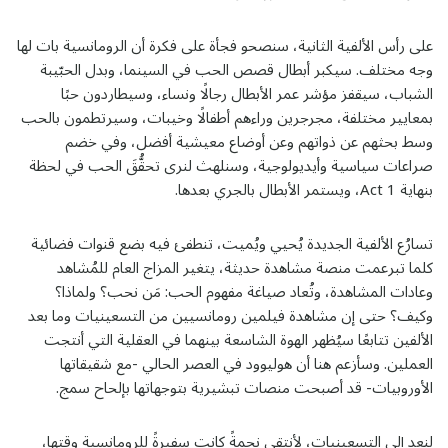
على رأس الألفية الثانية، سنصحو فجأة على فكرة أن الرومانسية بات لها
وجه مختلف. سيكبر أبطال قصص الحب في السينما، وبدل الحبّيبة
الشباب، سيقفز مؤشر عمر الأبطال رجالًا ونساء، وسيطاردون حبًا
بمعايير مختلفة، مجرجرين وراءهم أطفالًا وخيبات، وسيرتطمون بالحب
وسط بحثهم عن ذواتهم وعن أوضاع معيشية أفضل، وفي خضم
صراعات سياسية وأيديولوجية، وسنلهث لنرى تحقُّقَ الحب في لحظة
بنهاية Act 1، ويستمر الأبطال بالجري بعدها.
تسارُع الألفية الجديدة يُحيي ويُميت، تنطفئ فيه بضع قنوات فضائية
كلما تبرعمت منصة مشاهدة حديثة، يتغير المزاج العام للمُشاهد
وعادات المشاهدة، وتُعاد صياغة مفهوم الحب: مَن نحب؟ ولماذا؟
وكيف؟ حتى إن مشاهدة فيلمين رومانسيين من التسعينيات وما بعد
الألفين تتابعًا سيُظهر الهوة الشاسعة بينهما في العقلية التي أنتجت
العملين. وسأزعم هنا أن هوليوود في العصر الحالي -مع شقيقاتها
الأوروبيات- قد أصبحت منصات تبشيرية بتوجهاتها بإلحاح سمج.
لنعد إلى التسعينيات، لأنتقي نجمةً كانت سفيرةً للرومانسية وقتها،