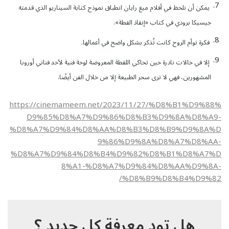
يمكن أن نلحظ في أفلام ميغ رايان انطباق نموذج كتابة السيناريو الذي قدمته
جيسيكا برودي في كتاب «إنقاذ القطة».
فكرة توأم الروح كانت تُذكر بشكل واضح في أعمالها.
إلا في حالات نادرة حين تحاكي اللقطة المعروضة لوحة فنية لأحد فناني أوروبا
المشهورين، فهي لا ترى سحر الطبيعة إلا من خلال الفن أيضًا.
https://cinemameem.net/2023/11/27/%D8%B1%D9%88%
D9%85%D8%A7%D9%86%D8%B3%D9%8A%D8%A9-
%D8%A7%D9%84%D8%AA%D8%B3%D8%B9%D9%8A%D
9%86%D9%8A%D8%A7%D8%AA-
%D8%A7%D9%84%D8%B4%D9%82%D8%B1%D8%A7%D
8%A1-%D8%A7%D9%84%D8%AA%D9%8A-
%D8%B9%D8%B4%D9%82/
هل تود معرفة كل جديد ؟