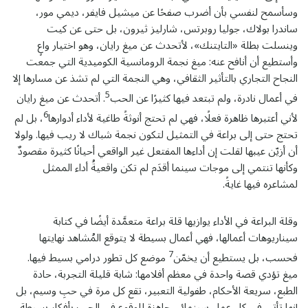
وسأسمح لنفسي بأن أضرب صفحًا عن ميشيل فايفر، ديمي مور،
ساندرا بولاك، جوليا روبرتس، شارليز ثيرون، بل حتى عن كيت
وينسلت بطلة «التايتنك»، لأتحدث عن ميغ رايان، وهو اختيار واعٍ
وأستطيع أن أنافح عنه: ميغ نجمة الرومانسية الكوميدية التي جمعت
النجاح التجاري بالتأثير الثقافي، وهي النجمة التي لم تشذ عن مسارها إلا
5
في أعمال نادرة، ولم تبتعد فيها كثيرًا عن الحب
. أتحدث عن ميغ رايان
6
لأني أعتبرها ظاهرة فعلًا، فهي لم تحتج أنوثةً طاغية لأداء أدوارها
، بل لم
تحتج حتى إلى براعة في التمثيل لتكون نجمة شباك لا ريب فيها. ولولا
أن أزيّن عيبها لقلت إن أداءها المفتعل غير الواقعي أحيانًا كثيرة مقصودٌ
وكأنها تنتمي إلى موجات سينما أقدَم لم تكن واقعيةُ أداء الممثل
لمشاعره فيها غايةً.
وقلة البراعة في الأداء يوازيها قلة براعة متعمَّدة أيضًا في كتابة
سيناريوهات أعمالها، فهي أعمال بسيطة لا يتوقع المُشاهد نهايتها
7
فحسب، بل يستطيع أن يخمّن
موضع كل تطور درامي بسيط فيها.
ميغ تؤدي قصة واحدة في معظم أفلامها: شابة قليلة التجربة، حادة
الطبع، سريعة الأحكام، طفولية التعبير، تقع كل مرة في حبِ وسيم، بل
إنها تأتي في كل عمل سينمائي جاهزة للوقوع في الحب بأفكار بسيطة