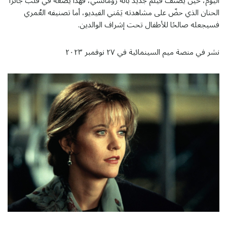
اليوم، حين يُصنَّف فيلم جديد بأنه رومانسي، فهذا يضعه في قلب جانرا
الحنان الذي حضّ على مشاهدته يَمَني الفيديو، أما تصنيفه العُمري
فسيجعله صالحًا للأطفال تحت إشراف الوالدين.
نشر في منصة ميم السينمائية في ٢٧ نوفمبر ٢٠٢٣