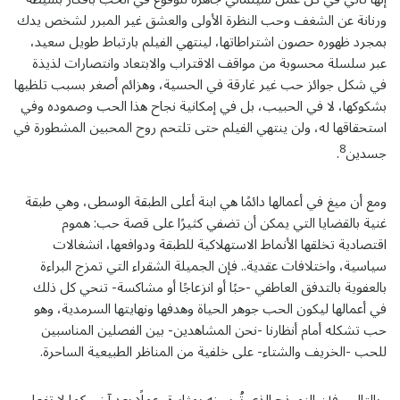
ورنانة عن الشغف وحب النظرة الأولى والعشق غير المبرر لشخص يدك
بمجرد ظهوره حصون اشتراطاتها، لينتهي الفيلم بارتباط طويل سعيد،
عبر سلسلة محسوبة من مواقف الاقتراب والابتعاد وانتصارات لذيذة
في شكل جوائز حب غير غارقة في الحسية، وهزائم أصغر بسبب تلظيها
بشكوكها، لا في الحبيب، بل في إمكانية نجاح هذا الحب وصموده وفي
استحقاقها له، ولن ينتهي الفيلم حتى تلتحم روح المحبين المشطورة في
8
جسدين
.
ومع أن ميغ في أعمالها دائمًا هي ابنة أعلى الطبقة الوسطى، وهي طبقة
غنية بالقضايا التي يمكن أن تضفي كثيرًا على قصة حب: هموم
اقتصادية تخلقها الأنماط الاستهلاكية للطبقة ودوافعها، انشغالات
سياسية، واختلافات عقدية.. فإن الجميلة الشقراء التي تمزج البراءة
بالعفوية بالتدفق العاطفي -حبًا أو انزعاجًا أو مشاكسة- تنحي كل ذلك
في أعمالها ليكون الحب جوهر الحياة وهدفها ونهايتها السرمدية، وهو
حب تشكله أمام أنظارنا -نحن المشاهدين- بين الفصلين المناسبين
للحب -الخريف والشتاء- على خلفية من المناظر الطبيعية الساحرة.