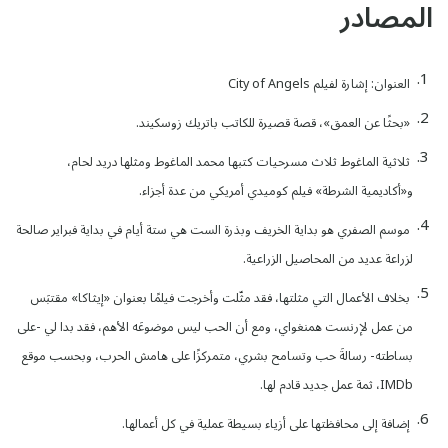
المصادر
العنوان: إشارة لفيلم City of Angels
«بحثًا عن العمق»، قصة قصيرة للكاتب باتريك زوسكيند.
ثلاثية الماغوط ثلاث مسرحيات كتبها محمد الماغوط ومثلها دريد لحام،
و«أكاديمية الشرطة» فيلم كوميدي أمريكي من عدة أجزاء.
موسم الصفري هو بداية الخريف وبذرة الست هي ستة أيام في بداية فبراير صالحة
لزراعة عديد من المحاصيل الزراعية.
بخلاف الأعمال التي مثلتها، فقد مثّلت وأخرجت فيلمًا بعنوان «إيثاكا» مقتبَس
من عمل لإرنست همنغواي، ومع أن الحب ليس موضوعَه الأهم، فقد بدا لي -على
بساطته- رسالةَ حب وتسامح بشري، متمركزًا على هامش الحرب، وبحسب موقع
IMDb، ثمة عمل جديد قادم لها.
إضافة إلى محافظتها على أزياء بسيطة عملية في كل أعمالها.