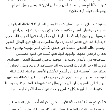
علينا، لكنّنا لم نفهم القصد المريب، قال أخي: «اليمني يقول الفيلم
بيعجبك.. فيلم فيه حنان!»
بسنوات صباي الغض، تساءلت ماذا يعني الحنان؟! لا علاقة له بالرعب
كما يبدو، وعنوان الفيلم مكتوب بخط رديء وبمفردات إنجليزية لم
ندرسها. لن يكون فيلم قصة بطولة تاريخية يواجه فيها العرب آلة الحرب
الإيطالية كما في «عمر المختار»، ولا مغامرات يناطح فيها البطل الفقير
الوسيم الظلم الطبقي متمثلًا في هندي بكرش كبير ليهزمه ويتزوج ابنته
بعد أن ترقص معهما بوليوود كلها. نعم، كنت في ضوء حصيلتي
الشحيحة من الأفلام أبحث عن موضع للحنان تصنيفًا للعمل. بصرامة،
قررت أنا -ابنة الرقابات المتعددة- أننا سنشاهد الرعب، وعلى الحنان أن
ينتظر حتى أفحصه قبل أن أسمح للأشقاء الأصغر برؤيته. كانت ليلة
كابوسية، وحين لم نعد نقوى على مواجهة الرعب، قررنا إكماله بعد ظهر
اليوم التالي. العجيب أن النهار لم يقلل عدد شهقاتنا المتفاجئة وصرخاتنا
المكتومة كلما ظهر هيكل عظمي يبحث عن أدمغة الأحياء ليقضمها.
لا أذكر كم فيلمًا أرانا جهازُنا الأول، لكني أذكر أنه أُحيل على التقاعد في
3
الفترة ما بين ثلاثية الماغوط وسلسلة «أكاديمية الشرطة»
، أي بعد