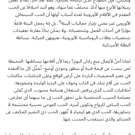
وبالتالي، فإن النموذج الذي تُرسخه بمثابرة، عملًا بعد آخر، كما لا تفعل
زميلاتها الأبرع منها أداءً، مختلفٌ عما سواه، وهو أشد اختلافًا عن الحب
المقدم في الأفلام الأوروبية لعدة أسباب: أولها أن الحب السينمائي
9
الأوروبي غير معني بإبراز جماليات البيئة
، بل إنه يجعل البيئة فاعلًا
مؤثرًا في أحداث العمل وشخصياته، ولا يمكن بتاتًا مقارنة تعقيدات
شخصيات بطلات الرومانسية الأوروبية، بعيوبهن المركبة، ببساطة
البطلة الأمريكية.
لماذا أحنّ لأعمال ميغ رايان اليوم؟ ربما لأن أفلامها ببساطتها -المحبطة
لمن يبحث عن قيمة فنية أو منظور وجودي أوسع- تُمثِّل كل ما أفتقده
في عصر الحميميات الباردة على أرض الواقع وعلى الشاشات: مكابدات
الحب من آلام شك في الذات وخوف على البذرة الوليدة وصمودها،
أخلاقيات الحب الذي يرفض استغلال هشاشة محبوب، الذي يُعلي
مصلحة الحبيب الشخصية على تحقق الحب إن بدا بينهما أي تعارض،
الحب الساعي للزواج وتكوين أسرة، الحب الموحي بحسية محتشمة لا
يتجاوزرها، الحب الذي هو كيمياء لا تُقهر، الحب ذي التعبير المكثف عن
المشاعر والذي يَستعذب الحديث عنها.