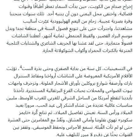
إخراج صدام من الكويت، حين بدأت السماء تمطر أطباقًا وقنوات
فضائية، واختفى محل اليمني دون أن ينتبه أحد. تلك سنوات منحتنا
وفرة بصرية عجيبة، زحام من النِعم الهوليوودية غيّرت أساليب
مشاهدتنا، واجترأت حتى على تنويع فصول السنة في منطقة نجد! وبدل
موسم البراد القصير، والقيظ المتمطي ثمانية أشهر، أعطتنا الشاشات
فصولًا متمايزة، حتى لقد عشنا بها الخريف الشاعري والشتاءات الثلجية
المترعة بالكنزات الحمراء وأكواب الشوكولاتة الحارة.
4
في التسعينيات، كل سنة من بداية الصفري وحتى بذرة الست
، تؤثِث
الأفلام الأمريكية المعروضة على الشاشات أرواحَنا ومقاعدَ السنترال
بارك وأرصفةَ شوارع بروكلين بأوراق الأشجار الملونة، وتزخرف واجهات
بيوت الضواحي والمحلات بحبات القرع البرتقالية المستديرة. تأخذنا
بأيدينا لنقطع أمريكا من الساحل الشرقي للغربي للغرب الأوسط، ملبين
مناسبات عائلية عديدة من عشاء الشكر إلى عيد الحب، مرورًا بعيد
الميلاد ورأس السنة. نعيش تفاصيل الميلاد، ثم نتابع كُرة «تايمز
سكوير» تهوي بقلوبنا وأماني العشاق، ونَعُدّ مع المغامرين حتى العشرة
حتى لو لم تأت القُبلة. نسمع الأجراس ونحفظ الموسيقى، ونقفز بين
القنوات بحثًا عن دفء لا مبرر للتلهف عليه.