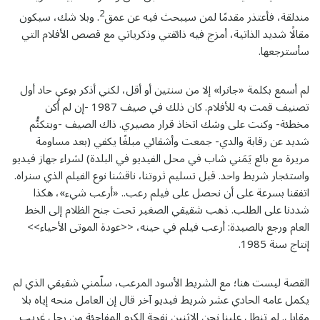
2
مندلقة، فأعتذر مقدمًا لمن سيبحث فيه عن عمق
. وبلا شك، سيكون
مقالًا شديد الذاتية، أمزج فيه ذائقتي وذكرياتي مع قصص الأفلام التي
سأسترجعها.
لم أسمع بكلمة «جانرا» إلا من سنتين أو أقل، لكني أذكر بوعيٍ حاد أول
تصنيف قمت به للأفلام. كان ذلك في صيف 1987 -إن لم أكن
مخطئة- وكنت على وشك اتخاذ قرار مصيري. ذاك الصيف -وبتكتُّم
شديد عن رقابة والدي- جمعت وأشقائي مبلغًا يكفي (بعد مساومة
مريرة مع بائع يَمَني شاب في محل الفيديو في البلدة) لشراء جهاز فيديو
واستئجار شريط واحد. قبل تسليم ثروتنا، ناقشنا نوع الفيلم الذي سنراه.
اتفقنا بسرعة على أن نحصل على فيلم رعب.. «أرعب شيء»، هكذا
شددنا على الطلب. ذهب شقيقي الصغير تحت جنح الظلام إلى الخط
العام ورجع بالصيدة: أرعب فيلم في حينه، <<عودة الموتى الأحياء>>
إنتاج سنة 1985.
القصة ليست هنا؛ مع الشريط الأسود المرعب، سلّمني شقيقي الذي لم
يكمل عامه الحادي عشر شريط فيديو آخر قال إن العامل منحه إياه بلا
مقابل. لم تنطلِ علينا نحن الاثنين نفحة الكرم المفاجئة من رجل غريب