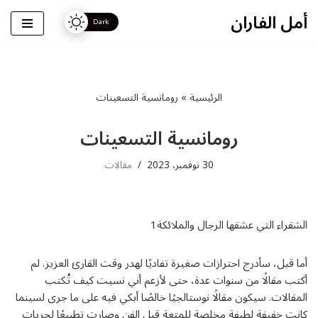
أمل الفاران
تخطى
إلى
المحتوى
الرئيسية
»
رومانسية التسعينات
رومانسية التسعينات
30 نوفمبر، 2023
مقالات
الشقراء التي عشقها الرجال والملائكة1
أما قبل، سأدرج احترازات صغيرة تفاديًا لهدر وقت القارئ العزيز. لم
أكتب مقالًا من سنوات عدة، حتى لأزعم أني نسيت كيف تُكتب
المقالات. سيكون مقالًا نوستالجيًا خالصًا أبكي فيه على ما جرى لسينما
كانت خفيفة لطيفة مخلصة للمتعة قبل الفن وصارت تطبيعًا لحريات